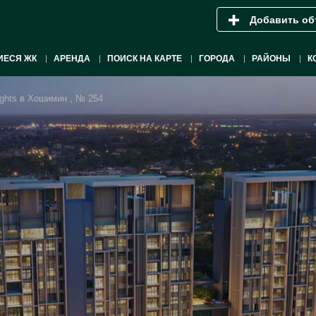
Добавить об
ИЕСЯ ЖК
АРЕНДА
ПОИСК НА КАРТЕ
ГОРОДА
РАЙОНЫ
К
ights в Хошимин , № 254