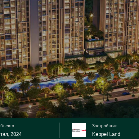
объекта
Застройщик
ртал, 2024
Keppel Land