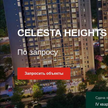
CELESTA HEIGHTS
По запросу
Запросить объекты
Сдача 
IV ква