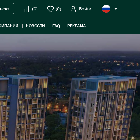
(
0
)
(
0
)
Войти
ъект
ОМПАНИИ
НОВОСТИ
FAQ
РЕКЛАМА