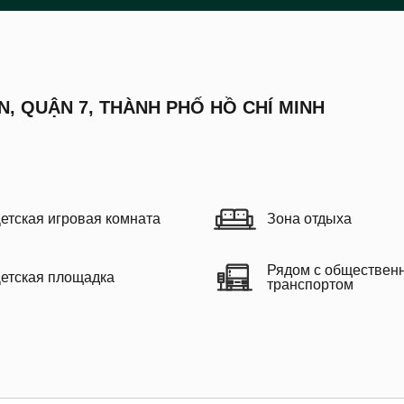
N, QUẬN 7, THÀNH PHỐ HỒ CHÍ MINH
етская игровая комната
Зона отдыха
Рядом с обществен
етская площадка
транспортом