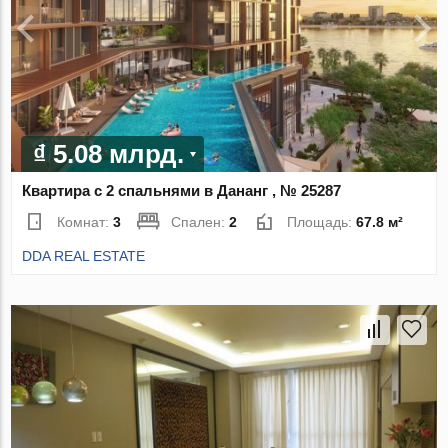
₫ 5.08 млрд.
Квартира с 2 спальнями в Дананг , № 25287
Комнат:
3
Спален:
2
Площадь:
67.8 м²
DDA REAL ESTATE