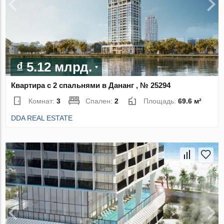
₫ 5.12 млрд.
Квартира с 2 спальнями в Дананг , № 25294
Комнат:
3
Спален:
2
Площадь:
69.6 м²
DDA REAL ESTATE