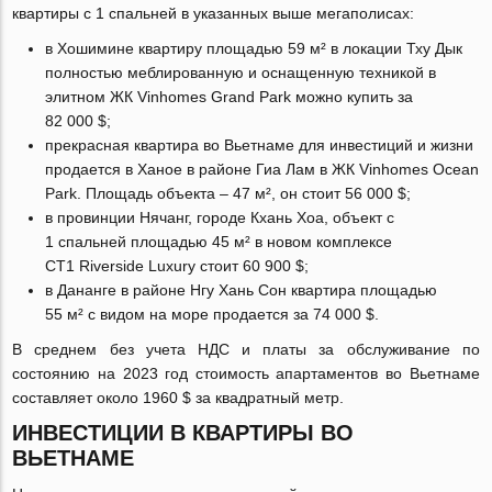
квартиры с 1 спальней в указанных выше мегаполисах:
в Хошимине квартиру площадью 59 м² в локации Тху Дык
полностью меблированную и оснащенную техникой в
элитном ЖК Vinhomes Grand Park можно купить за
82 000 $;
прекрасная квартира во Вьетнаме для инвестиций и жизни
продается в Ханое в районе Гиа Лам в ЖК Vinhomes Ocean
Park. Площадь объекта – 47 м², он стоит 56 000 $;
в провинции Нячанг, городе Кхань Хоа, объект с
1 спальней площадью 45 м² в новом комплексе
CT1 Riverside Luxury стоит 60 900 $;
в Дананге в районе Нгу Хань Сон квартира площадью
55 м² с видом на море продается за 74 000 $.
В среднем без учета НДС и платы за обслуживание по
состоянию на 2023 год стоимость апартаментов во Вьетнаме
составляет около 1960 $ за квадратный метр.
ИНВЕСТИЦИИ В КВАРТИРЫ ВО
ВЬЕТНАМЕ