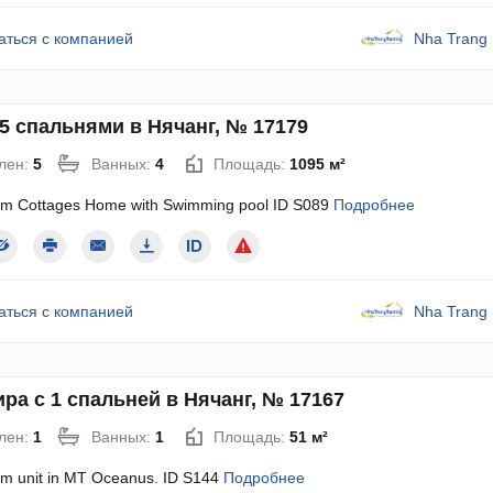
аться с компанией
Nha Trang 
5 спальнями в Нячанг, № 17179
лен:
5
Ванных:
4
Площадь:
1095 м²
m Cottages Home with Swimming pool ID S089
Подробнее
аться с компанией
Nha Trang 
ра с 1 спальней в Нячанг, № 17167
лен:
1
Ванных:
1
Площадь:
51 м²
m unit in MT Oceanus. ID S144
Подробнее