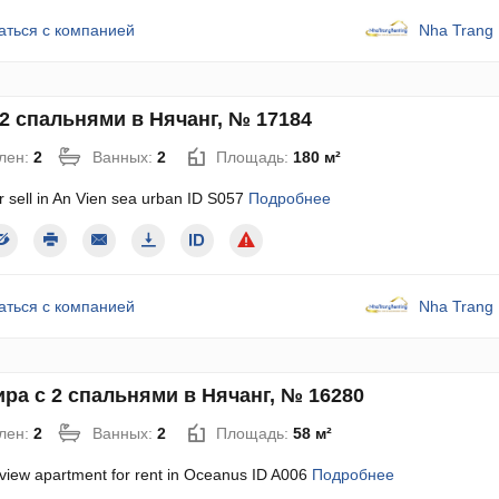
аться с компанией
Nha Trang 
2 спальнями в Нячанг, № 17184
лен:
2
Ванных:
2
Площадь:
180 м²
r sell in An Vien sea urban ID S057
Подробнее
аться с компанией
Nha Trang 
ра с 2 спальнями в Нячанг, № 16280
лен:
2
Ванных:
2
Площадь:
58 м²
 view apartment for rent in Oceanus ID A006
Подробнее