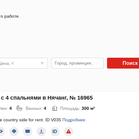
го работе.
Поиск
Цена, ₫
с 4 спальнями в Нячанг, № 16965
лен:
4
Ванных:
4
Площадь:
300 м²
the country side for rent. ID V035
Подробнее