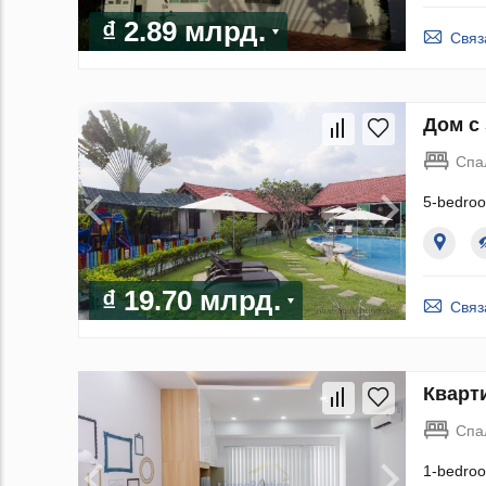
₫ 2.89 млрд.
Связ
Дом с 
Спа
5-bedroo
₫ 19.70 млрд.
Связ
Кварти
Спа
1-bedroo