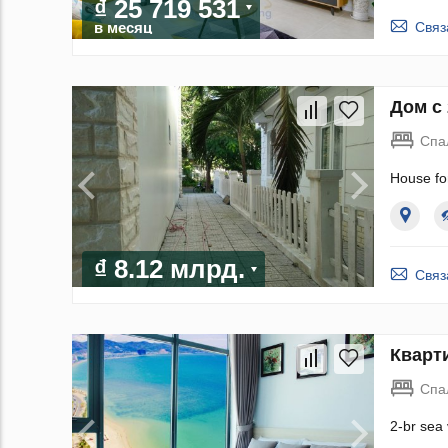
₫ 25 719 531
Связ
в месяц
Дом с 
Спа
House fo
₫ 8.12 млрд.
Связ
Кварти
Спа
2-br sea