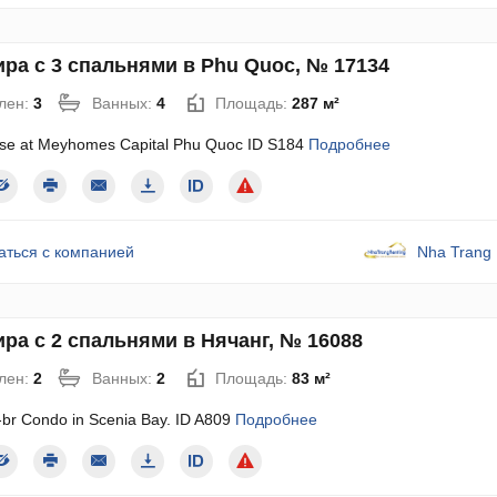
ира с 3 спальнями в Phu Quoc, № 17134
лен:
3
Ванных:
4
Площадь:
287 м²
se at Meyhomes Capital Phu Quoc ID S184
Подробнее
аться с компанией
Nha Trang 
ра с 2 спальнями в Нячанг, № 16088
лен:
2
Ванных:
2
Площадь:
83 м²
-br Condo in Scenia Bay. ID A809
Подробнее