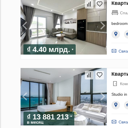
Кварти
Спа
bedroom 
₫ 4.40 млрд.
Связ
Кварти
Ком
Studio i
₫ 13 881 213
Связ
в месяц