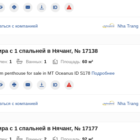
аться с компанией
Nha Trang 
ра с 1 спальней в Нячанг, № 17138
лен:
1
Ванных:
1
Площадь:
60 м²
m penthouse for sale in MT Oceanus ID S178
Подробнее
аться с компанией
Nha Trang 
ра с 1 спальней в Нячанг, № 17177
лен:
1
Ванных:
2
Площадь:
92 м²