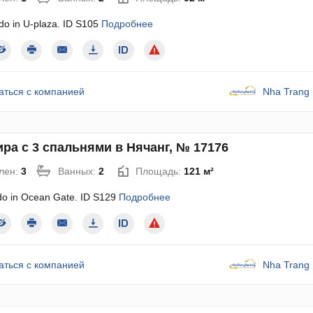
do in U-plaza. ID S105
Подробнее
аться с компанией
Nha Trang 
ра с 3 спальнями в Нячанг, № 17176
лен:
3
Ванных:
2
Площадь:
121 м²
do in Ocean Gate. ID S129
Подробнее
аться с компанией
Nha Trang 