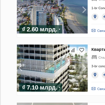
1-br Con
₫ 2.60 млрд.
Связ
Кварти
Спа
3-br con
₫ 7.10 млрд.
Связ