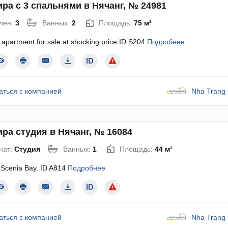
ра с 3 спальнями в Нячанг, № 24981
лен:
3
Ванных:
2
Площадь:
75 м²
apartment for sale at shocking price ID S204
Подробнее
аться с компанией
Nha Trang 
ра студия в Нячанг, № 16084
нат:
Студия
Ванных:
1
Площадь:
44 м²
n Scenia Bay. ID A814
Подробнее
аться с компанией
Nha Trang 