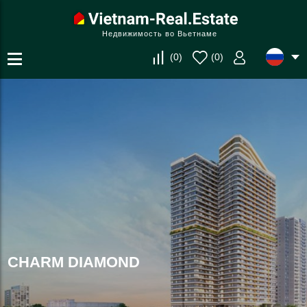
Недвижимость во Вьетнаме
(
0
)
(
0
)
CHARM DIAMOND