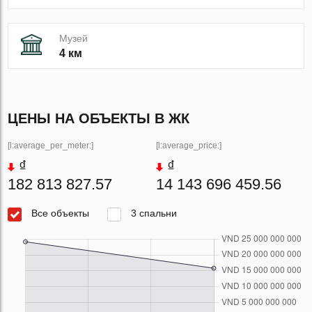
Музей
4 км
ЦЕНЫ НА ОБЪЕКТЫ В ЖК
[l:average_per_meter:]
[l:average_price:]
₫
₫
182 813 827.57
14 143 696 459.56
Все объекты
3 спальни