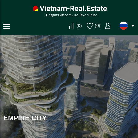
Недвижимость во Вьетнаме
(
0
)
(
0
)
EMPIRE CITY