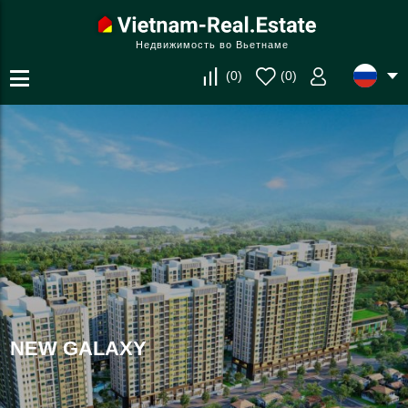
Недвижимость во Вьетнаме
(
0
)
(
0
)
NEW GALAXY