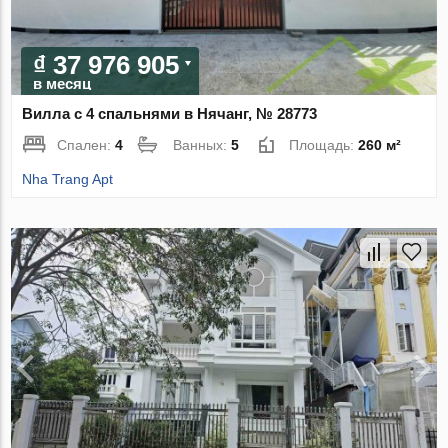
₫ 37 976 905
в месяц
Вилла с 4 спальнями в Нячанг, № 28773
Спален:
4
Ванных:
5
Площадь:
260 м²
Nha Trang Apt