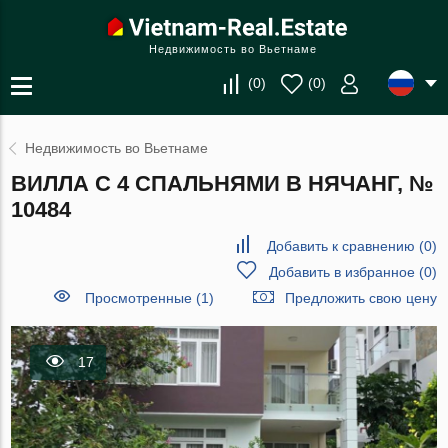
Недвижимость во Вьетнаме
(
0
)
(
0
)
Недвижимость во Вьетнаме
ВИЛЛА С 4 СПАЛЬНЯМИ В НЯЧАНГ, №
10484
Добавить к сравнению
(
0
)
Добавить в избранное
(
0
)
Просмотренные (1)
Предложить свою цену
17