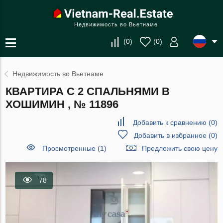
Недвижимость во Вьетнаме
(
0
)
(
0
)
Недвижимость во Вьетнаме
КВАРТИРА С 2 СПАЛЬНЯМИ В
ХОШИМИН , № 11896
Добавить к сравнению
(
0
)
Добавить в избранное
(
0
)
Просмотренные (1)
Предложить свою цену
78