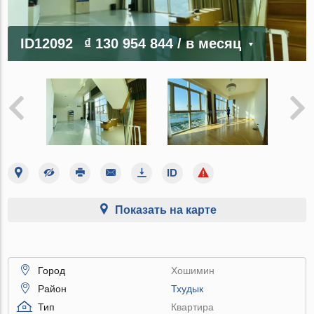
ID12092
₫ 130 954 844
/ в месяц
Показать на карте
Город
Хошимин
Район
Тхудык
Тип
Квартира