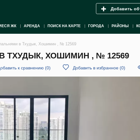
Добавить об
ИЕСЯ ЖК
АРЕНДА
ПОИСК НА КАРТЕ
ГОРОДА
РАЙОНЫ
К
спальнями в Тхудык, Хошимин , № 12569
В ТХУДЫК, ХОШИМИН , № 12569
обавить к сравнению
(
0
)
Добавить в избранное
(
0
)