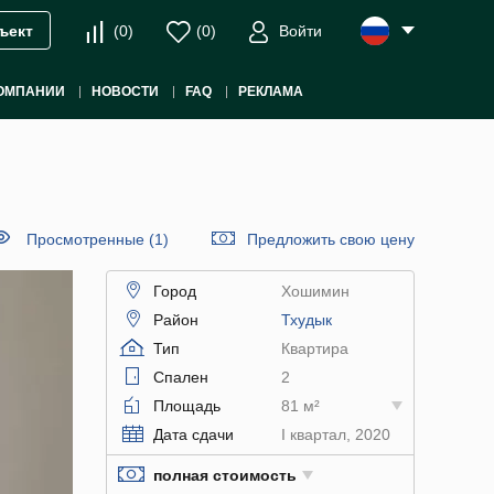
(
0
)
(
0
)
Войти
ъект
ОМПАНИИ
НОВОСТИ
FAQ
РЕКЛАМА
Просмотренные (1)
Предложить свою цену
Город
Хошимин
Район
Тхудык
Тип
Квартира
Спален
2
Площадь
81 м²
Дата сдачи
I квартал, 2020
полная стоимость