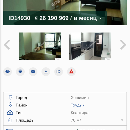
ID14930
₫ 26 190 969
/ в месяц
Город
Хошимин
Район
Тхудык
Тип
Квартира
Площадь
70 м²