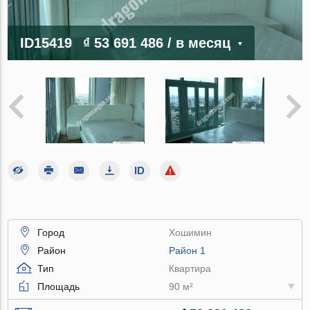
ID15419
₫ 53 691 486
/ в месяц
Город
Хошимин
Район
Район 1
Тип
Квартира
Площадь
90 м²