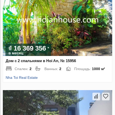
₫ 16 369 356
в месяц
Дом с 2 спальнями в Hoi An, № 15956
Спален:
2
Ванных:
2
Площадь:
1000 м²
Nha Toi Real Estate