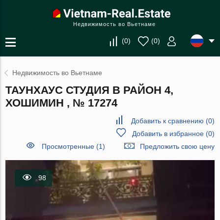
Недвижимость во Вьетнаме
(
0
)
(
0
)
Недвижимость во Вьетнаме
ТАУНХАУС СТУДИЯ В РАЙОН 4,
ХОШИМИН , № 17274
Добавить к сравнению
(
0
)
Добавить в избранное
(
0
)
Просмотренные (1)
Предложить свою цену
98