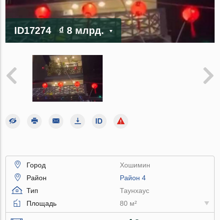
ID17274
₫ 8 млрд.
Город
Хошимин
Район
Район 4
Тип
Таунхаус
Площадь
80 м²