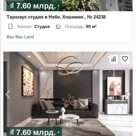
₫ 7.60 млрд.
Таунхаус студия в Нябе, Хошимин , № 24238
Комнат:
Студия
Площадь:
80 м²
Bao Bao Land
₫ 7.60 млрд.