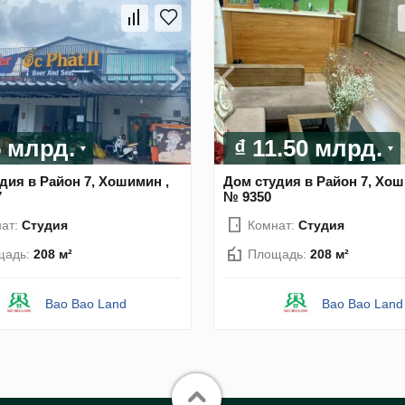
5 млрд.
₫ 11.50 млрд.
дия в Район 7, Хошимин ,
Дом студия в Район 7, Хош
7
№ 9350
ат:
Студия
Комнат:
Студия
щадь:
208 м²
Площадь:
208 м²
Bao Bao Land
Bao Bao Land