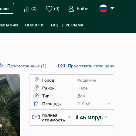
(
0
)
(
0
)
Войти
ъект
ОМПАНИИ
НОВОСТИ
FAQ
РЕКЛАМА
Просмотренные (1)
Предложить свою цену
Город
Хошимин
Район
Нябе
Тип
Дом
Площадь
210 м²
полная
₫ 45 млрд.
стоимость