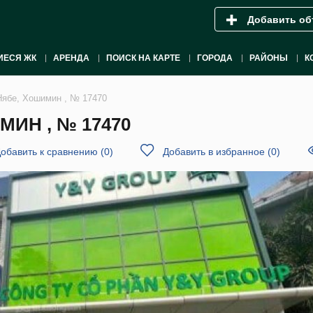
Добавить об
ИЕСЯ ЖК
АРЕНДА
ПОИСК НА КАРТЕ
ГОРОДА
РАЙОНЫ
К
Нябе, Хошимин , № 17470
ИН , № 17470
обавить к сравнению
(
0
)
Добавить в избранное
(
0
)