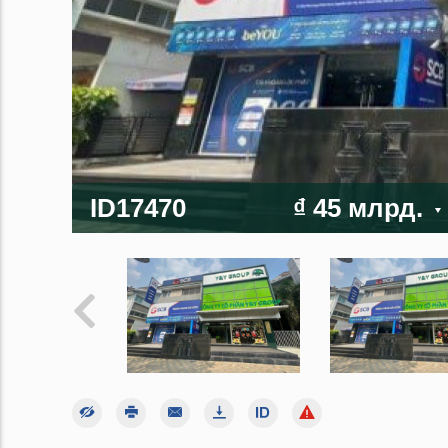
ID17470
₫ 45 млрд.