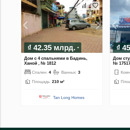
₫ 42.35 млрд.
₫ 4
Дом с 4 спальнями в Бадинь,
Дом сту
Ханой , № 1812
№ 1751
Спален:
4
Ванных:
3
Комн
Площадь:
210 м²
Пло
Tan Long Homes