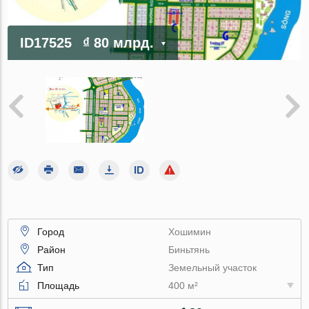
ID17525
₫ 80 млрд.
Город
Хошимин
Район
Биньтянь
Тип
Земельный участок
Площадь
400 м²