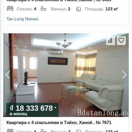
Спален:
4
Ванных:
2
Площадь:
123 м²
Tan Long Homes
₫ 18 333 678
в месяц
Квартира с 4 спальнями в Тэйхо, Ханой , № 7671
Спален:
4
Ванных:
2
Площадь:
123 м²