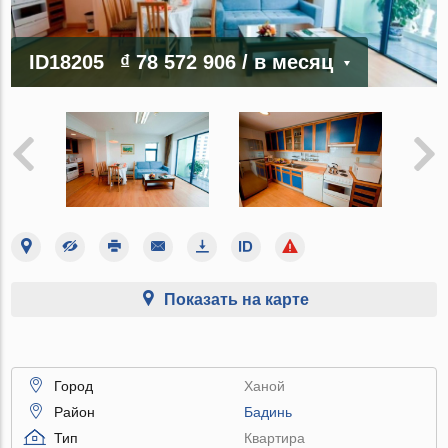
ID18205
₫ 78 572 906
/ в месяц
Показать на карте
Город
Ханой
Район
Бадинь
Тип
Квартира