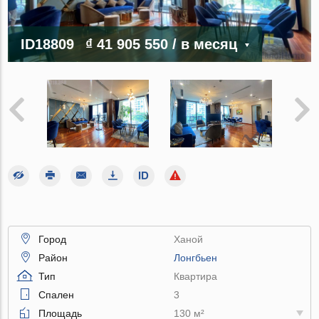
ID18809
₫ 41 905 550
/ в месяц
Город
Ханой
Район
Лонгбьен
Тип
Квартира
Спален
3
Площадь
130 м²