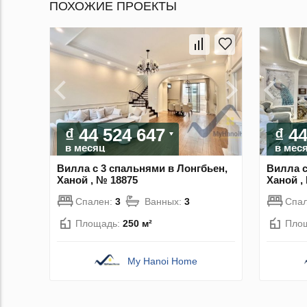
ПОХОЖИЕ ПРОЕКТЫ
₫ 44 524 647
₫ 4
в месяц
в мес
Вилла с 3 спальнями в Лонгбьен,
Вилла с
Ханой , № 18875
Ханой ,
Спален:
3
Ванных:
3
Спа
Площадь:
250 м²
Пло
My Hanoi Home