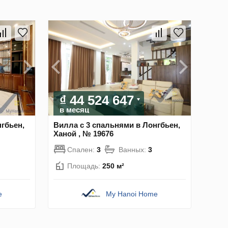
₫ 44 524 647
в месяц
гбьен,
Вилла с 3 спальнями в Лонгбьен,
Ханой , № 19676
Спален:
3
Ванных:
3
Площадь:
250 м²
e
My Hanoi Home