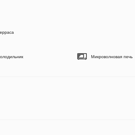
ерраса
олодильник
Микроволновая печь