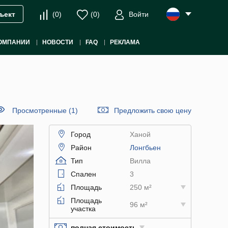
(
0
)
(
0
)
Войти
ъект
ОМПАНИИ
НОВОСТИ
FAQ
РЕКЛАМА
Просмотренные (1)
Предложить свою цену
Город
Ханой
Район
Лонгбьен
Тип
Вилла
Спален
3
Площадь
250 м²
Площадь
96 м²
участка
полная стоимость