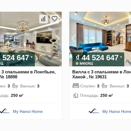
4 524 647
₫ 44 524 647
яц
в месяц
 3 спальнями в Лонгбьен,
Вилла с 3 спальнями в Лон
 № 18898
Ханой , № 19631
лен:
3
Ванных:
3
Спален:
3
Ванных:
3
щадь:
250 м²
Площадь:
250 м²
My Hanoi Home
My Hanoi Hom