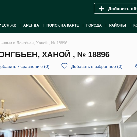
Добавить об
ИЕСЯ ЖК
АРЕНДА
ПОИСК НА КАРТЕ
ГОРОДА
РАЙОНЫ
К
льнями в Лонгбьен, Ханой , № 18896
НГБЬЕН, ХАНОЙ , № 18896
обавить к сравнению
(
0
)
Добавить в избранное
(
0
)