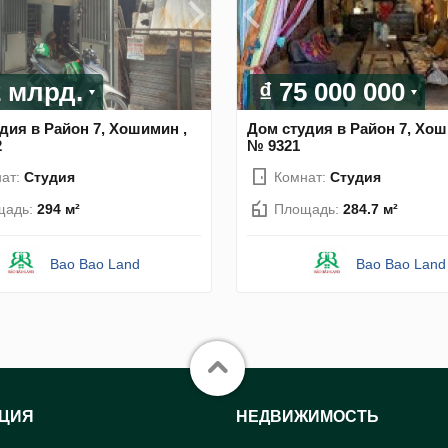
2 млрд.
₫ 75 000 000
дия в Район 7, Хошимин ,
Дом студия в Район 7, Хош
2
№ 9321
ат:
Студия
Комнат:
Студия
щадь:
294 м²
Площадь:
284.7 м²
Bao Bao Land
Bao Bao Land
ЦИЯ
НЕДВИЖИМОСТЬ