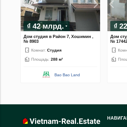
₫ 42 млрд.
₫ 2
Дом студия в Район 7, Хошимин ,
Дом сту
№ 8903
№ 1744
Комнат:
Студия
Комн
Площадь:
288 м²
Пло
Bao Bao Land
НАВИГА