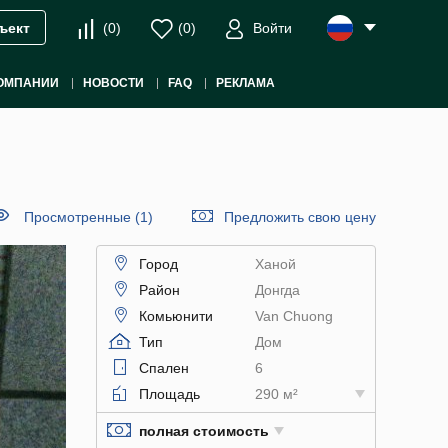
(
0
)
(
0
)
Войти
ъект
ОМПАНИИ
НОВОСТИ
FAQ
РЕКЛАМА
Просмотренные (1)
Предложить свою цену
Город
Ханой
Район
Донгда
Комьюнити
Van Chuong
Тип
Дом
Спален
6
Площадь
290 м²
полная стоимость