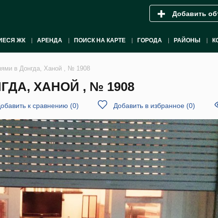
Добавить об
ИЕСЯ ЖК
АРЕНДА
ПОИСК НА КАРТЕ
ГОРОДА
РАЙОНЫ
К
нями в Донгда, Ханой , № 1908
ДА, ХАНОЙ , № 1908
обавить к сравнению
(
0
)
Добавить в избранное
(
0
)