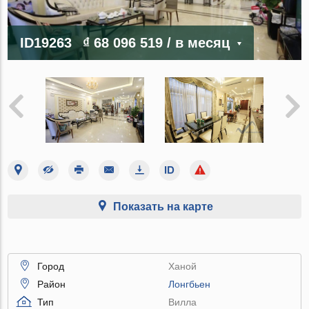
ID19263
₫ 68 096 519
/ в месяц
Показать на карте
Город
Ханой
Район
Лонгбьен
Тип
Вилла