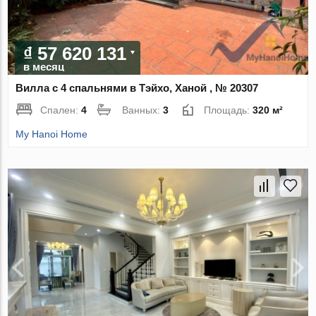
₫ 57 620 131
в месяц
Вилла с 4 спальнями в Тэйхо, Ханой , № 20307
Спален:
4
Ванных:
3
Площадь:
320 м²
My Hanoi Home