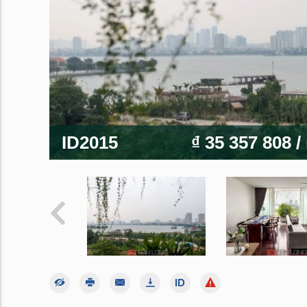
ID2015
₫ 35 357 808
/