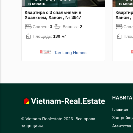
в месяц
в мес
Квартира с 3 спальнями в
Квартир
Хоанкьем, Ханой , № 3847
Ханой ,
Спален:
3
Ванных:
2
Спа
Площадь:
130 м²
Пло
Tan Long Homes
НАВИГА
Главная
Застройщ
© Vietnam Realestate 2026. Все права
Агентства
защищены.