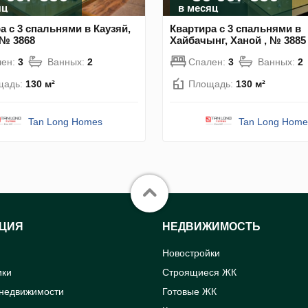
яц
в месяц
а с 3 спальнями в Каузяй,
Квартира с 3 спальнями в
 № 3868
Хайбачынг, Ханой , № 3885
лен:
3
Ванных:
2
Спален:
3
Ванных:
2
щадь:
130 м²
Площадь:
130 м²
Tan Long Homes
Tan Long Home
ЦИЯ
НЕДВИЖИМОСТЬ
Новостройки
ики
Строящиеся ЖК
 недвижимости
Готовые ЖК