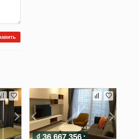
равить
₫ 36 667 356