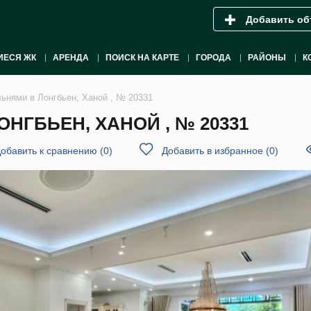
Добавить об
ИЕСЯ ЖК
АРЕНДА
ПОИСК НА КАРТЕ
ГОРОДА
РАЙОНЫ
К
льнями в Лонгбьен, Ханой , № 20331
НГБЬЕН, ХАНОЙ , № 20331
обавить к сравнению
(
0
)
Добавить в избранное
(
0
)