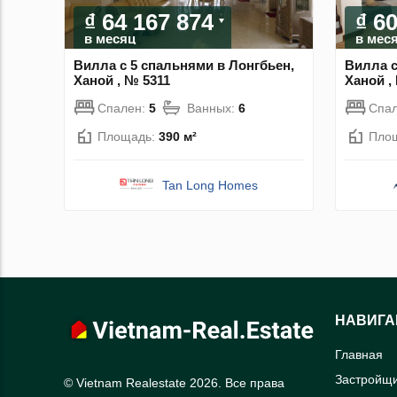
₫ 64 167 874
₫ 6
в месяц
в мес
Вилла с 5 спальнями в Лонгбьен,
Вилла с
Ханой , № 5311
Ханой ,
Спален:
5
Ванных:
6
Спа
Площадь:
390 м²
Пло
Tan Long Homes
НАВИГА
Главная
Застройщ
© Vietnam Realestate 2026. Все права