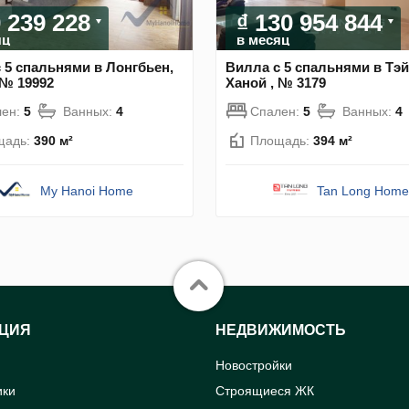
0 239 228
₫ 130 954 844
яц
в месяц
 5 спальнями в Лонгбьен,
Вилла с 5 спальнями в Тэй
 № 19992
Ханой , № 3179
лен:
5
Ванных:
4
Спален:
5
Ванных:
4
щадь:
390 м²
Площадь:
394 м²
My Hanoi Home
Tan Long Home
ЦИЯ
НЕДВИЖИМОСТЬ
Новостройки
ики
Строящиеся ЖК