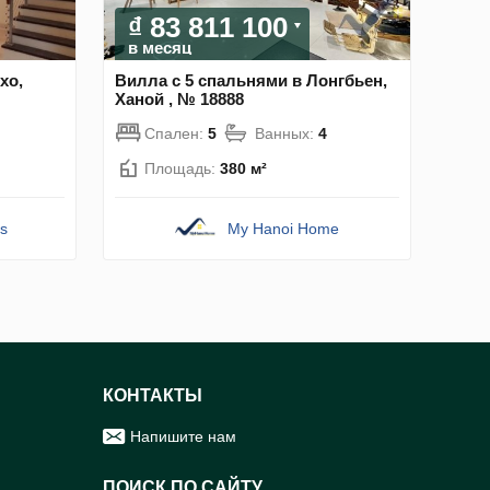
₫ 83 811 100
в месяц
хо,
Вилла с 5 спальнями в Лонгбьен,
Ханой , № 18888
Спален:
5
Ванных:
4
Площадь:
380 м²
s
My Hanoi Home
КОНТАКТЫ
Напишите нам
ПОИСК ПО САЙТУ