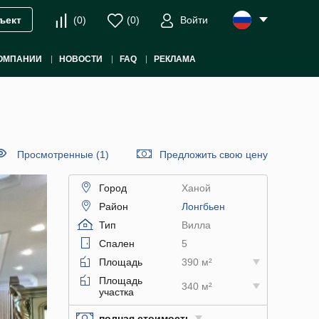
(
0
)
(
0
)
Войти
ъект
ОМПАНИИ
НОВОСТИ
FAQ
РЕКЛАМА
Просмотренные (1)
Предложить свою цену
Город
Ханой
Район
Лонгбьен
Тип
Вилла
Спален
5
Площадь
390 м²
Площадь
340 м²
участка
полная стоимость