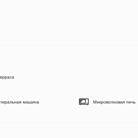
ерраса
тиральная машина
Микроволновая печь