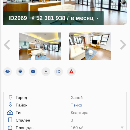
ID2069
₫ 52 381 938
/ в месяц
Город
Ханой
Район
Тэйхо
Тип
Квартира
Спален
3
Площадь
160 м²