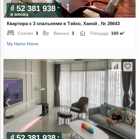
₫ 52 381 938
в месяц
Квартира с 3 спальнями в Тэйхо, Ханой , № 26643
Спален:
3
Ванных:
3
Площадь:
160 м²
My Hanoi Home
₫ 52 381 938