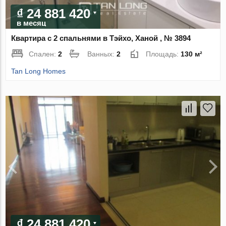
₫ 24 881 420
в месяц
Квартира с 2 спальнями в Тэйхо, Ханой , № 3894
Спален:
2
Ванных:
2
Площадь:
130 м²
Tan Long Homes
₫ 24 881 420