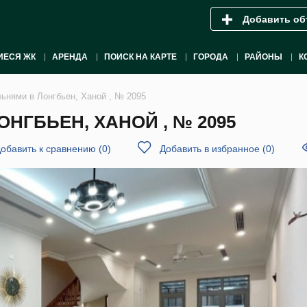
Добавить об
ИЕСЯ ЖК
АРЕНДА
ПОИСК НА КАРТЕ
ГОРОДА
РАЙОНЫ
К
льнями в Лонгбьен, Ханой , № 2095
НГБЬЕН, ХАНОЙ , № 2095
обавить к сравнению
(
0
)
Добавить в избранное
(
0
)