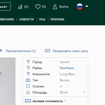
(
0
)
(
0
)
Войти
ъект
ОМПАНИИ
НОВОСТИ
FAQ
РЕКЛАМА
Просмотренные (1)
Предложить свою цену
Город
Ханой
Район
Лонгбьен
Комьюнити
Long Bien
Тип
Вилла
Спален
4
Площадь
96 м²
полная стоимость