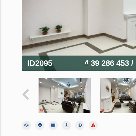
ID2095
₫ 39 286 453
/