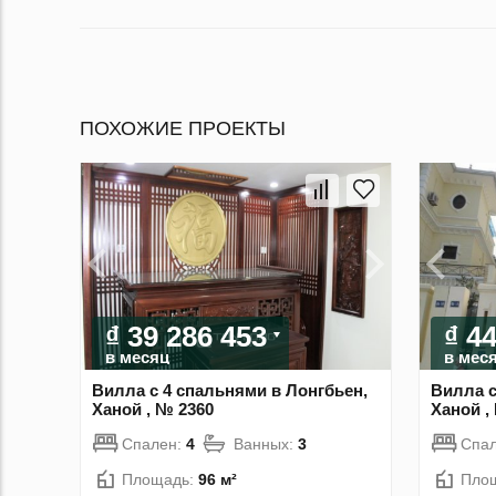
ПОХОЖИЕ ПРОЕКТЫ
₫ 39 286 453
₫ 4
в месяц
в мес
Вилла с 4 спальнями в Лонгбьен,
Вилла с
Ханой , № 2360
Ханой ,
Спален:
4
Ванных:
3
Спа
Площадь:
96 м²
Пло