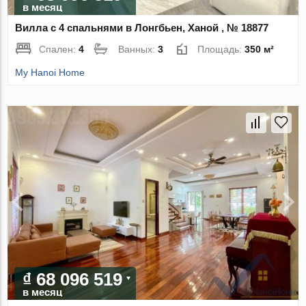
в месяц
Вилла с 4 спальнями в Лонгбьен, Ханой , № 18877
Спален:
4
Ванных:
3
Площадь:
350 м²
My Hanoi Home
₫ 68 096 519
в месяц