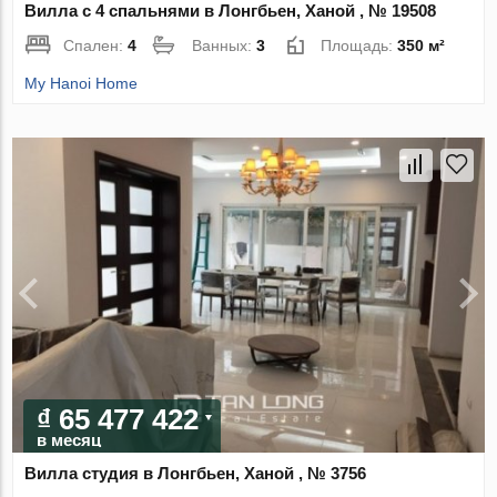
Вилла с 4 спальнями в Лонгбьен, Ханой , № 19508
Спален:
4
Ванных:
3
Площадь:
350 м²
My Hanoi Home
₫ 65 477 422
в месяц
Вилла студия в Лонгбьен, Ханой , № 3756