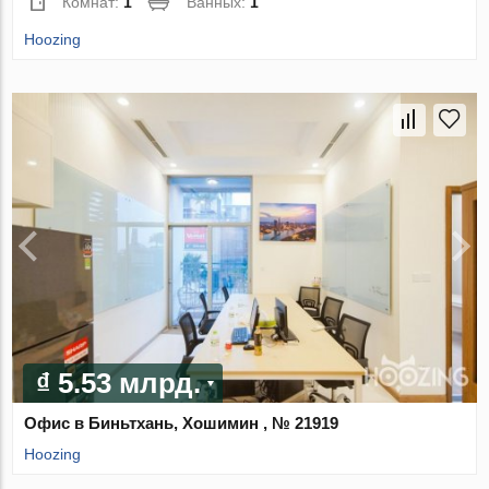
Комнат:
1
Ванных:
1
Hoozing
₫ 5.53 млрд.
Офис в Биньтхань, Хошимин , № 21919
Hoozing