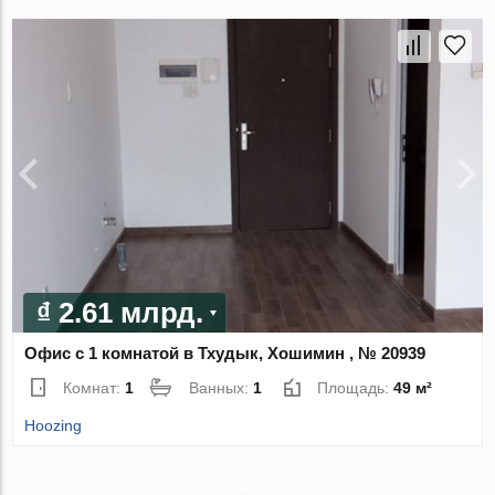
₫ 2.61 млрд.
Офис с 1 комнатой в Тхудык, Хошимин , № 20939
Комнат:
1
Ванных:
1
Площадь:
49 м²
Hoozing