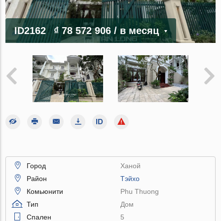
ID2162
₫ 78 572 906
/ в месяц
Город
Ханой
Район
Тэйхо
Комьюнити
Phu Thuong
Тип
Дом
Спален
5