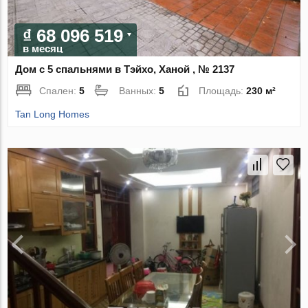
₫ 68 096 519
в месяц
Дом с 5 спальнями в Тэйхо, Ханой , № 2137
Спален:
5
Ванных:
5
Площадь:
230 м²
Tan Long Homes