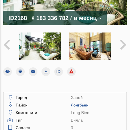
ID2168
₫ 183 336 782
/ в месяц
Город
Ханой
Район
Лонгбьен
Комьюнити
Long Bien
Тип
Вилла
Спален
3