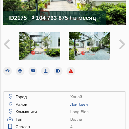
ID2175
₫ 104 763 875
/ в месяц
Город
Ханой
Район
Лонгбьен
Комьюнити
Long Bien
Тип
Вилла
Спален
4