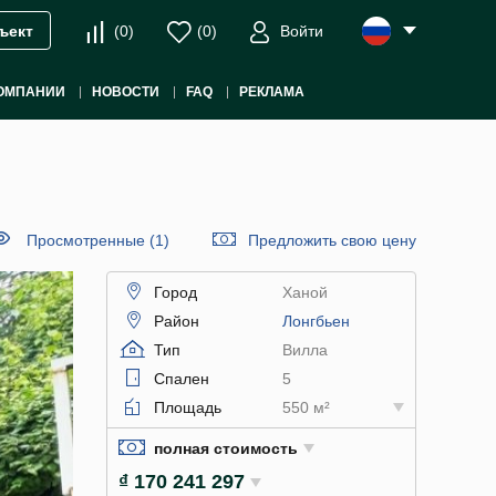
(
0
)
(
0
)
Войти
ъект
ОМПАНИИ
НОВОСТИ
FAQ
РЕКЛАМА
Просмотренные (1)
Предложить свою цену
Город
Ханой
Район
Лонгбьен
Тип
Вилла
Спален
5
Площадь
550 м²
полная стоимость
₫ 170 241 297