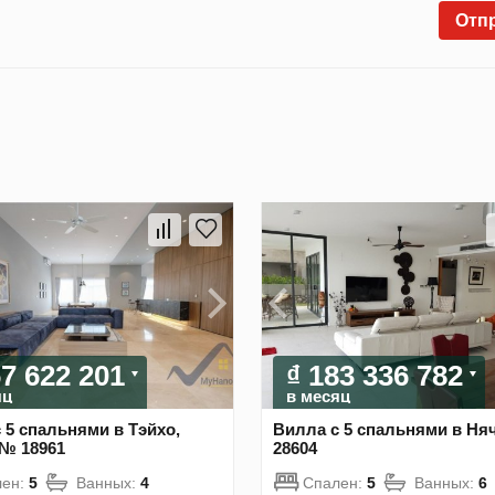
Отп
67 622 201
₫ 183 336 782
яц
в месяц
 5 спальнями в Тэйхо,
Вилла с 5 спальнями в Ня
 № 18961
28604
лен:
5
Ванных:
4
Спален:
5
Ванных:
6