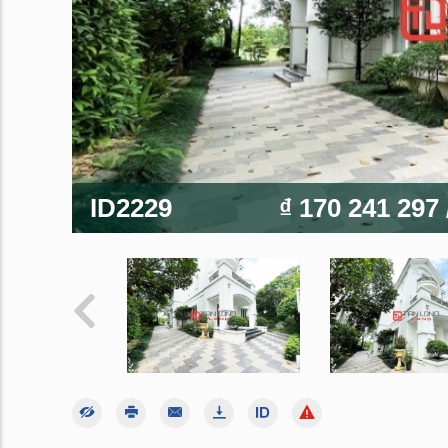
ID2229
₫ 170 241 297