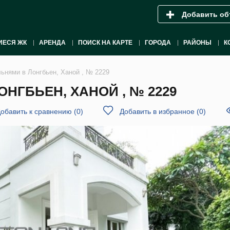
Добавить об
ИЕСЯ ЖК
АРЕНДА
ПОИСК НА КАРТЕ
ГОРОДА
РАЙОНЫ
К
льнями в Лонгбьен, Ханой , № 2229
НГБЬЕН, ХАНОЙ , № 2229
обавить к сравнению
(
0
)
Добавить в избранное
(
0
)