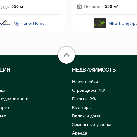
щадь:
550 м²
Площадь:
550 м²
My Hanoi Home
Nha Trang Apt
ЦИЯ
НЕДВИЖИМОСТЬ
Новостройки
ики
Строящиеся ЖК
 недвижимости
Готовые ЖК
карте
Квартиры
вет
Виллы и дома
Земельные участки
Аренда