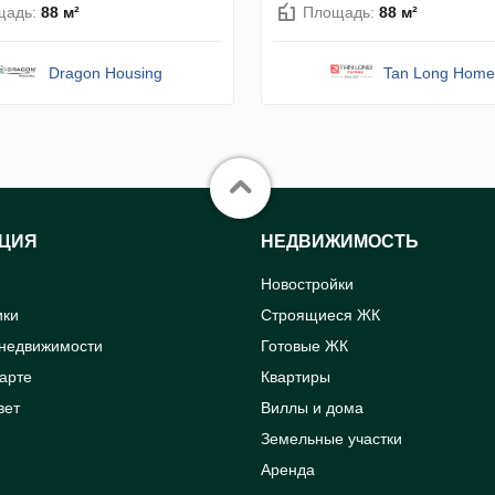
щадь:
88 м²
Площадь:
88 м²
Dragon Housing
Tan Long Home
ЦИЯ
НЕДВИЖИМОСТЬ
Новостройки
ики
Строящиеся ЖК
 недвижимости
Готовые ЖК
карте
Квартиры
вет
Виллы и дома
Земельные участки
Аренда