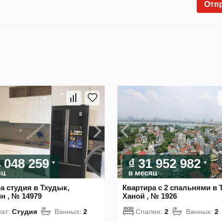
Отп
4 048 259
₫ 31 952 982
яц
в месяц
а студия в Тхудык,
Квартира с 2 спальнями в 
 , № 14979
Ханой , № 1926
ат:
Студия
Ванных:
2
Спален:
2
Ванных:
2