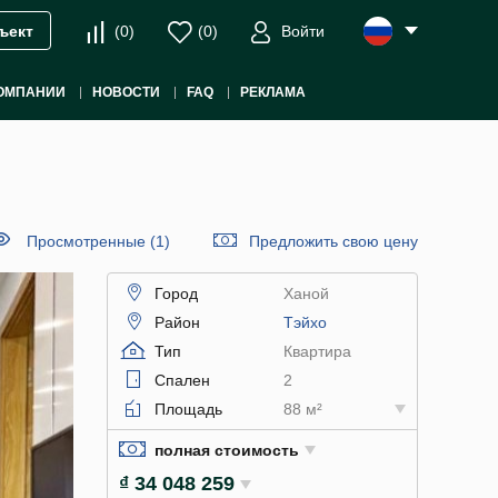
(
0
)
(
0
)
Войти
ъект
ОМПАНИИ
НОВОСТИ
FAQ
РЕКЛАМА
Просмотренные (1)
Предложить свою цену
Город
Ханой
Район
Тэйхо
Тип
Квартира
Спален
2
Площадь
88 м²
полная стоимость
₫ 34 048 259