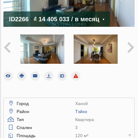
ID2266
₫ 14 405 033
/ в месяц
Город
Ханой
Район
Тэйхо
Тип
Квартира
Спален
3
Площадь
120 м²