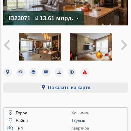
ID23071
₫ 13.61 млрд.
Показать на карте
Город
Хошимин
Район
Тхудык
Тип
Квартира