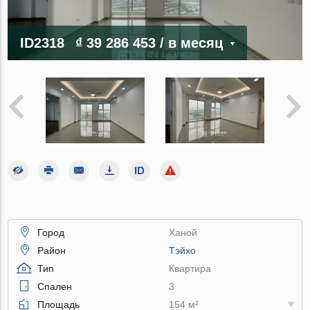
ID2318
₫ 39 286 453
/ в месяц
Город
Ханой
Район
Тэйхо
Тип
Квартира
Спален
3
Площадь
154 м²