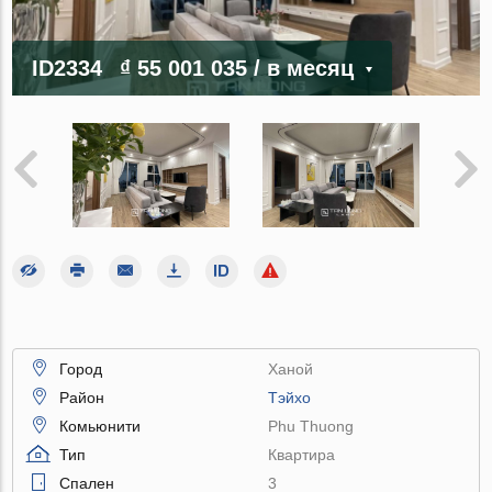
ID2334
₫ 55 001 035
/ в месяц
Город
Ханой
Район
Тэйхо
Комьюнити
Phu Thuong
Тип
Квартира
Спален
3