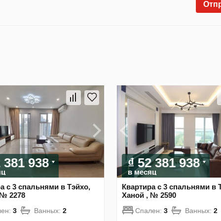
Отп
2 381 938
₫ 52 381 938
яц
в месяц
а с 3 спальнями в Тэйхо,
Квартира с 3 спальнями в 
 № 2278
Ханой , № 2590
лен:
3
Ванных:
2
Спален:
3
Ванных:
2