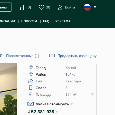
(
0
)
(
0
)
Войти
ъект
ОМПАНИИ
НОВОСТИ
FAQ
РЕКЛАМА
Просмотренные (1)
Предложить свою цену
Город
Ханой
Район
Тэйхо
Тип
Квартира
Спален
3
Площадь
154 м²
полная стоимость
₫ 52 381 938