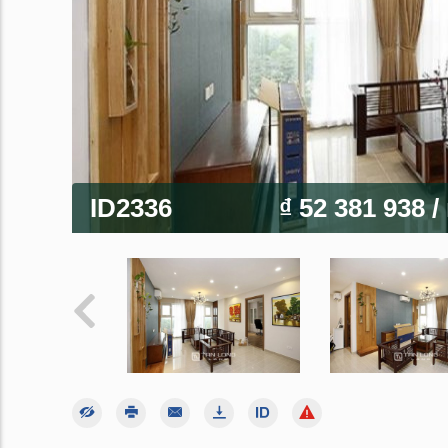
ID2336
₫ 52 381 938
/