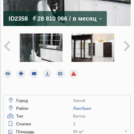
ID2358
₫ 28 810 066
/ в месяц
Город
Ханой
Район
Лонгбьен
Тип
Вилла
Спален
3
Площадь
90 м²