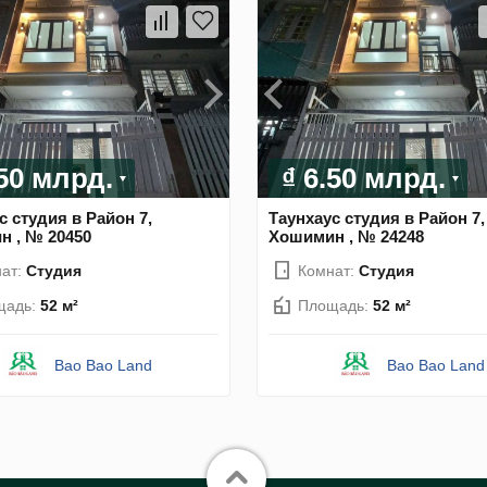
.50 млрд.
₫ 6.50 млрд.
с студия в Район 7,
Таунхаус студия в Район 7,
 , № 20450
Хошимин , № 24248
ат:
Студия
Комнат:
Студия
щадь:
52 м²
Площадь:
52 м²
Bao Bao Land
Bao Bao Land