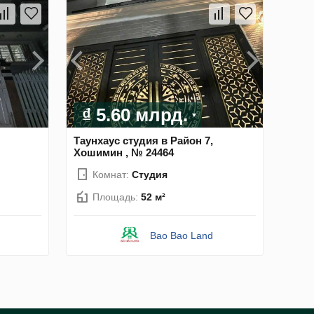
₫ 5.60 млрд.
Таунхаус студия в Район 7,
Хошимин , № 24464
Комнат:
Студия
Площадь:
52 м²
Bao Bao Land