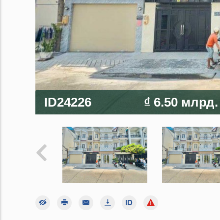
ID24226
₫ 6.50 млрд