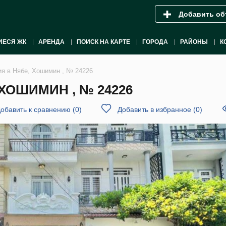
Добавить об
ИЕСЯ ЖК
АРЕНДА
ПОИСК НА КАРТЕ
ГОРОДА
РАЙОНЫ
К
ия в Нябе, Хошимин , № 24226
ХОШИМИН , № 24226
обавить к сравнению
(
0
)
Добавить в избранное
(
0
)