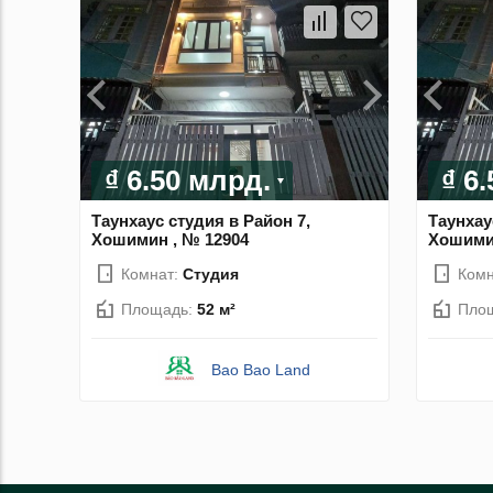
₫ 6.50 млрд.
₫ 6
Таунхаус студия в Район 7,
Таунхау
Хошимин , № 12904
Хошимин
Комнат:
Студия
Комн
Площадь:
52 м²
Пло
Bao Bao Land