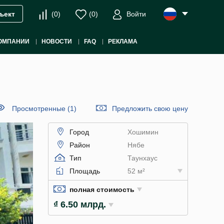
(
0
)
(
0
)
Войти
ъект
ОМПАНИИ
НОВОСТИ
FAQ
РЕКЛАМА
Просмотренные (1)
Предложить свою цену
Город
Хошимин
Район
Нябе
Тип
Таунхаус
Площадь
52 м²
полная стоимость
₫ 6.50 млрд.