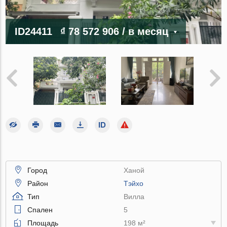
ID24411
₫ 78 572 906
/ в месяц
Город
Ханой
Район
Тэйхо
Тип
Вилла
Спален
5
Площадь
198 м²