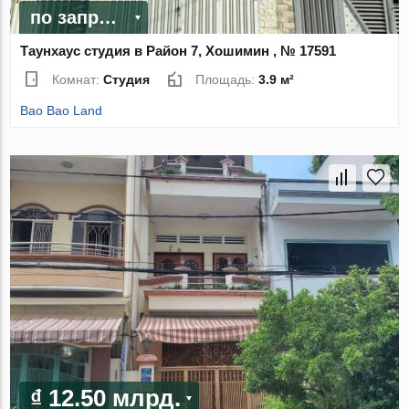
по запросу
Таунхаус студия в Район 7, Хошимин , № 17591
Комнат:
Студия
Площадь:
3.9 м²
Bao Bao Land
₫ 12.50 млрд.