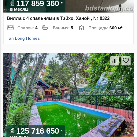
₫ 117 859 360
в месяц
Вилла с 4 спальнями в Тэйхо, Ханой , № 8322
Спален:
4
Ванных:
5
Площадь:
600 м²
Tan Long Homes
₫ 125 716 650
в месяц