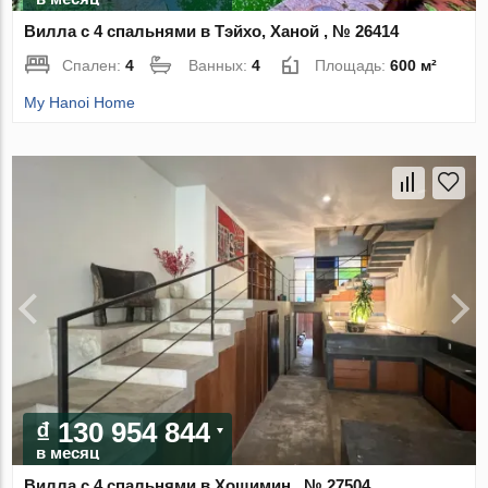
Вилла с 4 спальнями в Тэйхо, Ханой , № 26414
Спален:
4
Ванных:
4
Площадь:
600 м²
My Hanoi Home
₫ 130 954 844
в месяц
Вилла с 4 спальнями в Хошимин , № 27504