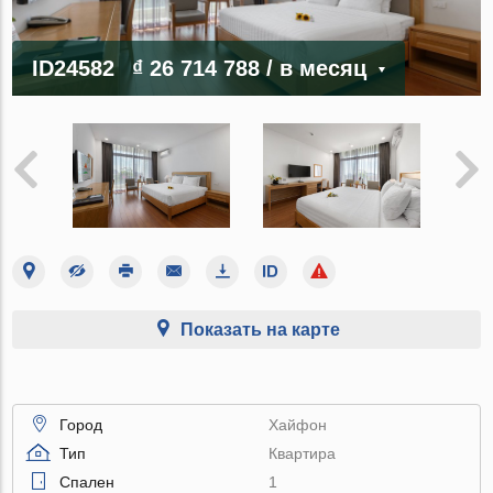
ID24582
₫ 26 714 788
/ в месяц
Показать на карте
Город
Хайфон
Тип
Квартира
Спален
1