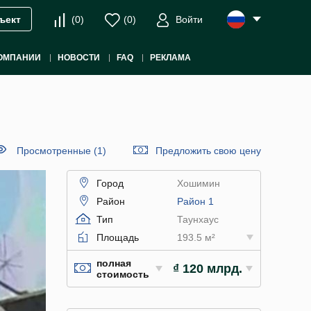
(
0
)
(
0
)
Войти
ъект
ОМПАНИИ
НОВОСТИ
FAQ
РЕКЛАМА
Просмотренные (1)
Предложить свою цену
Город
Хошимин
Район
Район 1
Тип
Таунхаус
Площадь
193.5 м²
полная
₫ 120 млрд.
стоимость