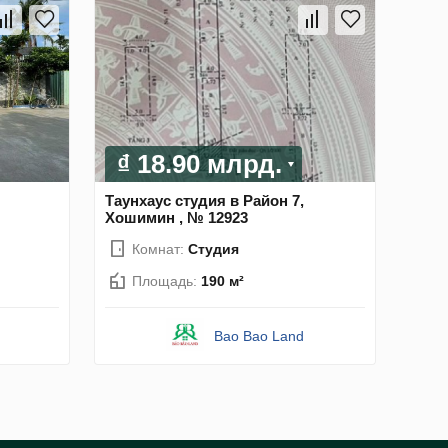
₫ 18.90 млрд.
Таунхаус студия в Район 7,
Хошимин , № 12923
Комнат:
Студия
Площадь:
190 м²
Bao Bao Land