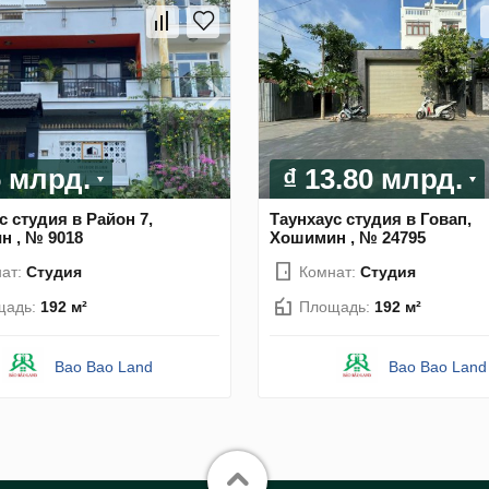
6 млрд.
₫ 13.80 млрд.
с студия в Район 7,
Таунхаус студия в Говап,
н , № 9018
Хошимин , № 24795
ат:
Студия
Комнат:
Студия
щадь:
192 м²
Площадь:
192 м²
Bao Bao Land
Bao Bao Land