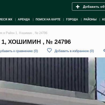
Добавить об
ИЕСЯ ЖК
АРЕНДА
ПОИСК НА КАРТЕ
ГОРОДА
РАЙОНЫ
К
ия в Район 1, Хошимин , № 24796
1, ХОШИМИН , № 24796
обавить к сравнению
(
0
)
Добавить в избранное
(
0
)