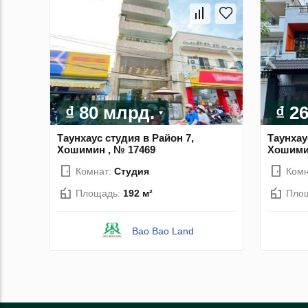
₫ 80 млрд.
₫ 2
Таунхаус студия в Район 7,
Таунхау
Хошимин , № 17469
Хошими
Комнат:
Студия
Комн
Площадь:
192 м²
Пло
Bao Bao Land