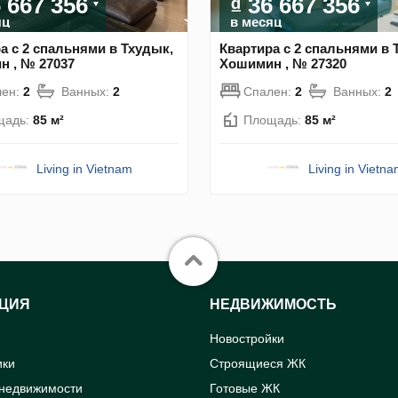
6 667 356
₫ 36 667 356
яц
в месяц
а с 2 спальнями в Тхудык,
Квартира с 2 спальнями в 
 , № 27037
Хошимин , № 27320
лен:
2
Ванных:
2
Спален:
2
Ванных:
2
щадь:
85 м²
Площадь:
85 м²
Living in Vietnam
Living in Vietn
ЦИЯ
НЕДВИЖИМОСТЬ
Новостройки
ики
Строящиеся ЖК
 недвижимости
Готовые ЖК