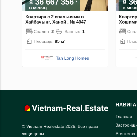
₫ 36 667 356
₫ 3
в месяц
в мес
Квартира с 2 спальнями в
Квартир
Хайбачынг, Ханой , № 4047
Хошимин
Спален:
2
Ванных:
1
Спа
Площадь:
85 м²
Пло
Tan Long Homes
НАВИГА
Главная
Застройщ
© Vietnam Realestate 2026. Все права
Агентства
защищены.