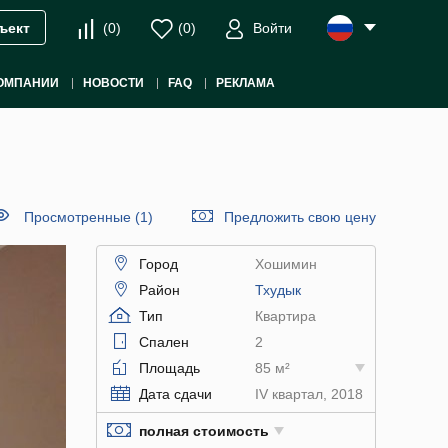
(
0
)
(
0
)
Войти
ъект
ОМПАНИИ
НОВОСТИ
FAQ
РЕКЛАМА
Просмотренные (1)
Предложить свою цену
Город
Хошимин
Район
Тхудык
Тип
Квартира
Спален
2
Площадь
85 м²
Дата сдачи
IV квартал, 2018
полная стоимость