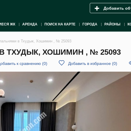
Добавить об
ИЕСЯ ЖК
АРЕНДА
ПОИСК НА КАРТЕ
ГОРОДА
РАЙОНЫ
К
спальнями в Тхудык, Хошимин , № 25093
В ТХУДЫК, ХОШИМИН , № 25093
обавить к сравнению
(
0
)
Добавить в избранное
(
0
)