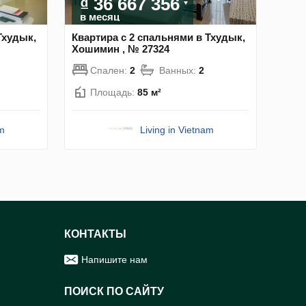
₫ 36 667 356
в месяц
Тхудык,
Квартира с 2 спальнями в Тхудык,
Хошимин , № 27324
Спален:
2
Ванных:
2
Площадь:
85 м²
am
Living in Vietnam
КОНТАКТЫ
Напишите нам
ПОИСК ПО САЙТУ