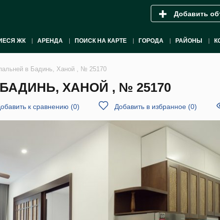
Добавить об
ИЕСЯ ЖК
АРЕНДА
ПОИСК НА КАРТЕ
ГОРОДА
РАЙОНЫ
К
спальней в Бадинь, Ханой , № 25170
БАДИНЬ, ХАНОЙ , № 25170
обавить к сравнению
(
0
)
Добавить в избранное
(
0
)