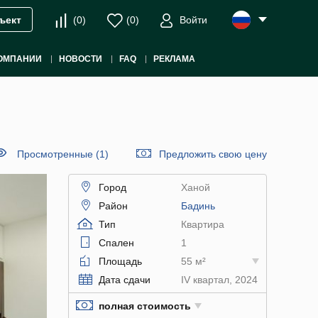
(
0
)
(
0
)
Войти
ъект
ОМПАНИИ
НОВОСТИ
FAQ
РЕКЛАМА
Просмотренные (1)
Предложить свою цену
Город
Ханой
Район
Бадинь
Тип
Квартира
Спален
1
Площадь
55 м²
Дата сдачи
IV квартал, 2024
полная стоимость