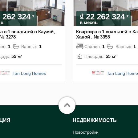
2 262 324
₫ 22 262 324
яц
в месяц
а с 1 спальней в Каузяй,
Квартира с 1 спальней в Ка
 № 3278
Ханой , № 3355
лен:
1
Ванных:
1
Спален:
1
Ванных:
1
щадь:
55 м²
Площадь:
55 м²
Tan Long Homes
Tan Long Home
ЦИЯ
НЕДВИЖИМОСТЬ
Новостройки