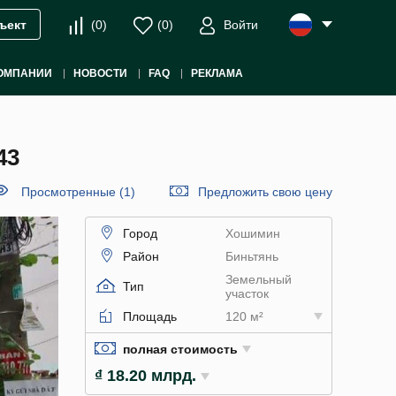
(
0
)
(
0
)
Войти
ъект
ОМПАНИИ
НОВОСТИ
FAQ
РЕКЛАМА
43
Просмотренные (1)
Предложить свою цену
Город
Хошимин
Район
Биньтянь
Земельный
Тип
участок
Площадь
120 м²
полная стоимость
₫ 18.20 млрд.