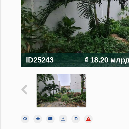
ID25243
₫ 18.20 млр