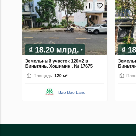
₫ 18.20 млрд.
₫ 1
Земельный участок 120м2 в
Земельн
Биньтянь, Хошимин , № 17675
Биньтян
Площадь:
120 м²
Пло
Bao Bao Land