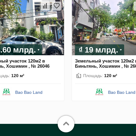
8.60 млрд.
₫ 19 млрд.
ый участок 120м2 в
Земельный участок 120м2 
ь, Хошимин , № 26046
Биньтянь, Хошимин , № 26
щадь:
120 м²
Площадь:
120 м²
Bao Bao Land
Bao Bao Land