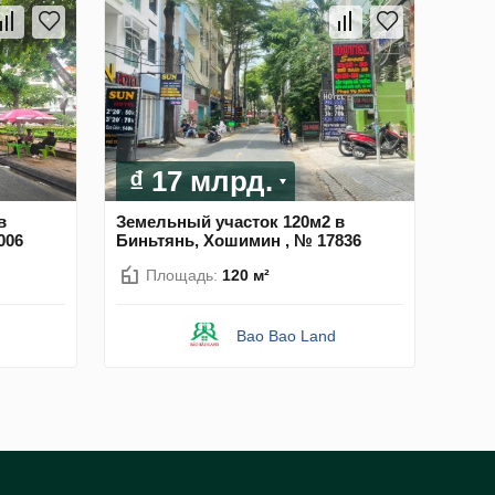
₫ 17 млрд.
в
Земельный участок 120м2 в
006
Биньтянь, Хошимин , № 17836
Площадь:
120 м²
Bao Bao Land