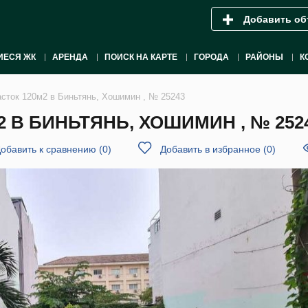
Добавить об
ИЕСЯ ЖК
АРЕНДА
ПОИСК НА КАРТЕ
ГОРОДА
РАЙОНЫ
К
сток 120м2 в Биньтянь, Хошимин , № 25243
 В БИНЬТЯНЬ, ХОШИМИН , № 252
обавить к сравнению
(
0
)
Добавить в избранное
(
0
)