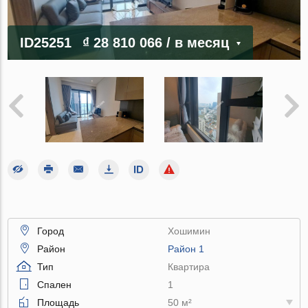
ID25251
₫ 28 810 066
/ в месяц
Город
Хошимин
Район
Район 1
Тип
Квартира
Спален
1
Площадь
50 м²