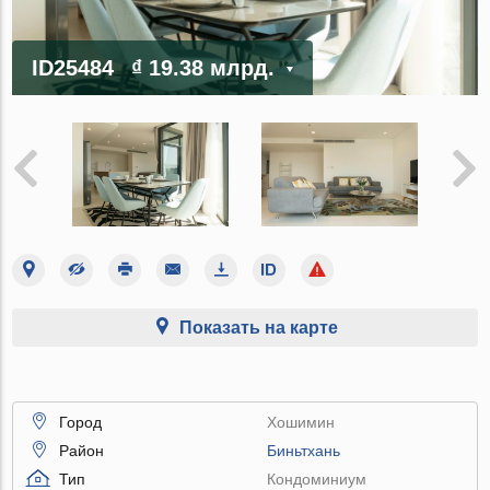
ID25484
₫ 19.38 млрд.
Показать на карте
Город
Хошимин
Район
Биньтхань
Тип
Кондоминиум