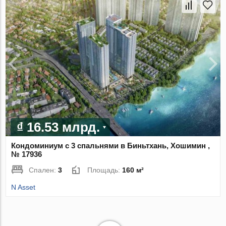
₫ 16.53 млрд.
Кондоминиум с 3 спальнями в Биньтхань, Хошимин ,
№ 17936
Спален:
3
Площадь:
160 м²
N Asset